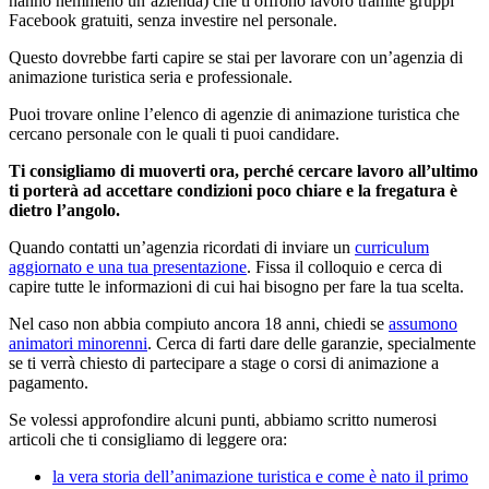
hanno nemmeno un’azienda) che ti offrono lavoro tramite gruppi
Facebook gratuiti, senza investire nel personale.
Questo dovrebbe farti capire se stai per lavorare con un’agenzia di
animazione turistica seria e professionale.
Puoi trovare online l’elenco di agenzie di animazione turistica che
cercano personale con le quali ti puoi candidare.
Ti consigliamo di muoverti ora, perché cercare lavoro all’ultimo
ti porterà ad accettare condizioni poco chiare e la fregatura è
dietro l’angolo.
Quando contatti un’agenzia ricordati di inviare un
curriculum
aggiornato e una tua presentazione
. Fissa il colloquio e cerca di
capire tutte le informazioni di cui hai bisogno per fare la tua scelta.
Nel caso non abbia compiuto ancora 18 anni, chiedi se
assumono
animatori minorenni
. Cerca di farti dare delle garanzie, specialmente
se ti verrà chiesto di partecipare a stage o corsi di animazione a
pagamento.
Se volessi approfondire alcuni punti, abbiamo scritto numerosi
articoli che ti consigliamo di leggere ora:
la vera storia dell’animazione turistica e come è nato il primo