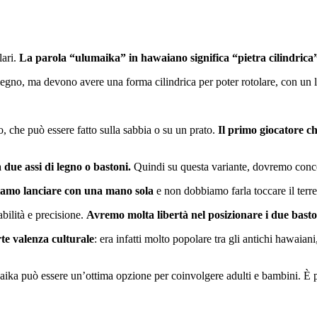
lari.
La parola “ulumaika” in hawaiano significa “pietra cilindrica”, 
i legno, ma devono avere una forma cilindrica per poter rotolare, con un 
o, che può essere fatto sulla sabbia o su un prato.
Il primo giocatore ch
 due assi di legno o bastoni.
Quindi su questa variante, dovremo concen
biamo lanciare con una mano sola
e non dobbiamo farla toccare il terre
bilità e precisione.
Avremo molta libertà nel posizionare i due baston
te valenza culturale
: era infatti molto popolare tra gli antichi hawaia
ika può essere un’ottima opzione per coinvolgere adulti e bambini. È pe