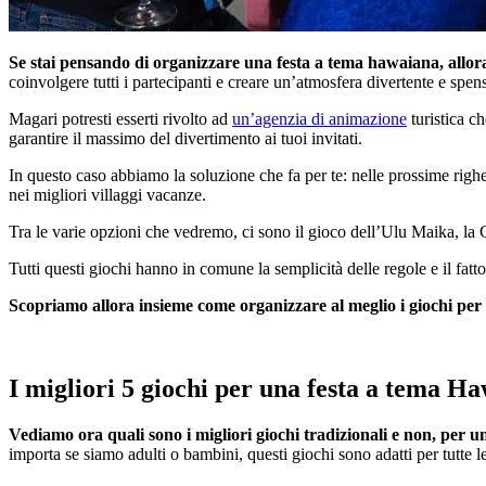
Se stai pensando di organizzare una festa a tema hawaiana, allora
coinvolgere tutti i partecipanti e creare un’atmosfera divertente e spens
Magari potresti esserti rivolto ad
un’agenzia di animazione
turistica c
garantire il massimo del divertimento ai tuoi invitati.
In questo caso abbiamo la soluzione che fa per te: nelle prossime righ
nei migliori villaggi vacanze.
Tra le varie opzioni che vedremo, ci sono il gioco dell’Ulu Maika, la
Tutti questi giochi hanno in comune la semplicità delle regole e il fatto c
Scopriamo allora insieme come organizzare al meglio i giochi pe
I migliori 5 giochi per una festa a tema Ha
Vediamo ora quali sono i migliori giochi tradizionali e non, per u
importa se siamo adulti o bambini, questi giochi sono adatti per tutte l