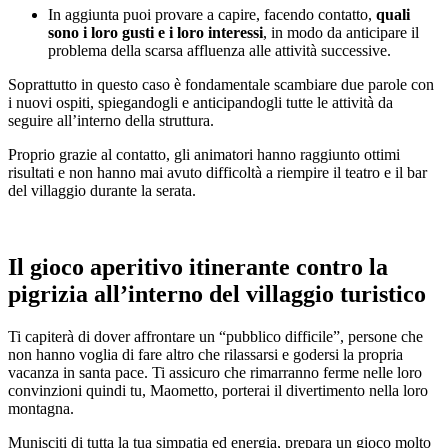
In aggiunta puoi provare a capire, facendo contatto,
quali
sono i loro gusti e i loro interessi
, in modo da anticipare il
problema della scarsa affluenza alle attività successive.
Soprattutto in questo caso è fondamentale scambiare due parole con
i nuovi ospiti, spiegandogli e anticipandogli tutte le attività da
seguire all’interno della struttura.
Proprio grazie al contatto, gli animatori hanno raggiunto ottimi
risultati e non hanno mai avuto difficoltà a riempire il teatro e il bar
del villaggio durante la serata.
Il gioco aperitivo itinerante contro la
pigrizia all’interno del villaggio turistico
Ti capiterà di dover affrontare un “pubblico difficile”, persone che
non hanno voglia di fare altro che rilassarsi e godersi la propria
vacanza in santa pace. Ti assicuro che rimarranno ferme nelle loro
convinzioni quindi tu, Maometto, porterai il divertimento nella loro
montagna.
Munisciti di tutta la tua simpatia ed energia, prepara un gioco molto