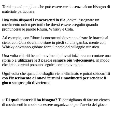
Torniamo ad un gioco che può essere creato senza alcun bisogno di
materiale particolare.
Una volta
disposti i concorrenti in fila
, dovrai assegnare un
movimento unico per tutti che dovrà essere eseguito quando
pronuncerai le parole Rhum, Whisky e Cola.
Ad esempio, con Rhum i concorrenti dovranno alzare le braccia al
cielo, con Cola dovranno stare in piedi su una gamba, mente con
Whisky dovranno gridare forte il nome del villaggio turistico.
Una volta chiariti bene i movimenti, dovrai iniziare a raccontare una
storia o a
utilizzare le 3 parole sempre più velocemente
, in modo
che i concorrenti possano seguirti con i movimenti.
Ogni volta che qualcuno sbaglia viene eliminato e potrai sbizzarrirti
con
l’inserimento di nuovi termini e movimenti per rendere il
gioco sempre più divertente
.
✅
Di quali materiali ho bisogno?
Ti consigliamo di fare un elenco
di movimenti in modo da essere organizzato per l’avvio del gioco