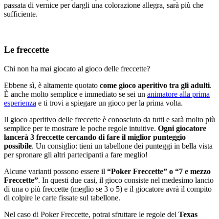
passata di vernice per dargli una colorazione allegra, sarà più che
sufficiente.
Le freccette
Chi non ha mai giocato al gioco delle freccette?
Ebbene sì, è altamente quotato
come gioco aperitivo tra gli adulti
.
È anche molto semplice e immediato se sei un
animatore alla prima
esperienza
e ti trovi a spiegare un gioco per la prima volta.
Il gioco aperitivo delle freccette è conosciuto da tutti e sarà molto più
semplice per te mostrare le poche regole intuitive.
Ogni giocatore
lancerà 3 freccette cercando di fare il miglior punteggio
possibile
. Un consiglio: tieni un tabellone dei punteggi in bella vista
per spronare gli altri partecipanti a fare meglio!
Alcune varianti possono essere il
“Poker Freccette” o “7 e mezzo
Freccette”
. In questi due casi, il gioco consiste nel medesimo lancio
di una o più freccette (meglio se 3 o 5) e il giocatore avrà il compito
di colpire le carte fissate sul tabellone.
Nel caso di Poker Freccette, potrai sfruttare le regole del
Texas