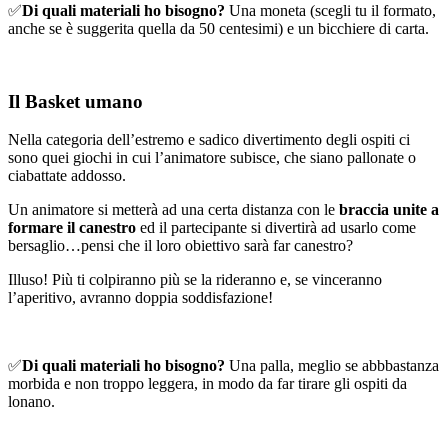
✅
Di quali materiali ho bisogno?
Una moneta (scegli tu il formato,
anche se è suggerita quella da 50 centesimi) e un bicchiere di carta.
Il Basket umano
Nella categoria dell’estremo e sadico divertimento degli ospiti ci
sono quei giochi in cui l’animatore subisce, che siano pallonate o
ciabattate addosso.
Un animatore si metterà ad una certa distanza con le
braccia unite a
formare il canestro
ed il partecipante si divertirà ad usarlo come
bersaglio…pensi che il loro obiettivo sarà far canestro?
Illuso! Più ti colpiranno più se la rideranno e, se vinceranno
l’aperitivo, avranno doppia soddisfazione!
✅
Di quali materiali ho bisogno?
Una palla, meglio se abbbastanza
morbida e non troppo leggera, in modo da far tirare gli ospiti da
lonano.