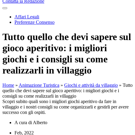
Contatta la Redazione
Affari Legali
Preferenze Consenso
Tutto quello che devi sapere sul
gioco aperitivo: i migliori
giochi e i consigli su come
realizzarli in villaggio
Home
»
Animazione Turistica
»
Giochi e attività da villaggio
»
Tutto
quello che devi sapere sul gioco aperitivo: i migliori giochi e i
consigli su come realizzarli in villaggio
Scopri subito quali sono i migliori giochi aperitivo da fare in
villaggio e i nostri consigli su come organizzarli e gestirli per avere
successo con gli ospiti.
A cura di
Alberto
Feb, 2022