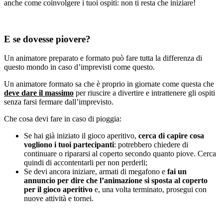
anche come coinvolgere i tuoi ospiti: non ti resta che iniziare!
E se dovesse piovere?
Un animatore preparato e formato può fare tutta la differenza di
questo mondo in caso d’imprevisti come questo.
Un animatore formato sa che è proprio in giornate come questa che
deve dare il massimo
per riuscire a divertire e intrattenere gli ospiti
senza farsi fermare dall’imprevisto.
Che cosa devi fare in caso di pioggia:
Se hai già iniziato il gioco aperitivo,
cerca di capire cosa
vogliono i tuoi partecipanti
: potrebbero chiedere di
continuare o ripararsi al coperto secondo quanto piove. Cerca
quindi di accontentarli per non perderli;
Se devi ancora iniziare, armati di megafono e
fai un
annuncio per dire che l’animazione si sposta al coperto
per il gioco aperitivo
e, una volta terminato, prosegui con
nuove attività e tornei.