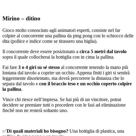
Mirino – ditino
Gioco molto conosciuto agli animatori esperti, consiste nel far
colpire al concorrente una pallina da ping pong con lo schiocco delle
dita (pollice e indice come se tirassero una biglia).
Il concorrente deve essere posizionato a
circa 5 metri dal tavolo
sopra il quale collocherai la bottiglia con in cima la pallina.
Fai fare
3 o 4 giri su sé stesso
al concorrente tenendo la mano più
lontana dal tavolo a coprire un occhio. Appena finiti i giri si sentirà
leggermente disorientato, ma dovrà percorrere la distanza che lo
separa dal tavolo e
con il braccio teso e un occhio coperto colpire
la pallina
.
Vince chi riesce nell’impresa. Se hai più di un vincitore, potrai
decidere se premiare tutti o procedere con le fasi ad eliminazione
finché non ne resterà soltanto uno.
✅
Di quali materiali ho bisogno?
Una bottiglia di plastica, una