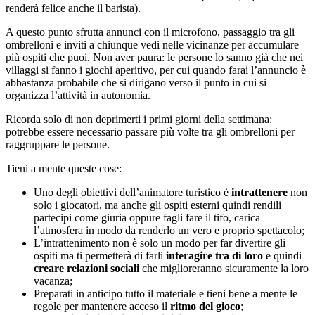
renderà felice anche il barista).
A questo punto sfrutta annunci con il microfono, passaggio tra gli
ombrelloni e inviti a chiunque vedi nelle vicinanze per accumulare
più ospiti che puoi. Non aver paura: le persone lo sanno già che nei
villaggi si fanno i giochi aperitivo, per cui quando farai l’annuncio è
abbastanza probabile che si dirigano verso il punto in cui si
organizza l’attività in autonomia.
Ricorda solo di non deprimerti i primi giorni della settimana:
potrebbe essere necessario passare più volte tra gli ombrelloni per
raggruppare le persone.
Tieni a mente queste cose:
Uno degli obiettivi dell’animatore turistico è
intrattenere
non
solo i giocatori, ma anche gli ospiti esterni quindi rendili
partecipi come giuria oppure fagli fare il tifo, carica
l’atmosfera in modo da renderlo un vero e proprio spettacolo;
L’intrattenimento non è solo un modo per far divertire gli
ospiti ma ti permetterà di farli
interagire tra di loro
e quindi
creare relazioni sociali
che miglioreranno sicuramente la loro
vacanza;
Preparati in anticipo tutto il materiale e tieni bene a mente le
regole per mantenere acceso il
ritmo del gioco
;