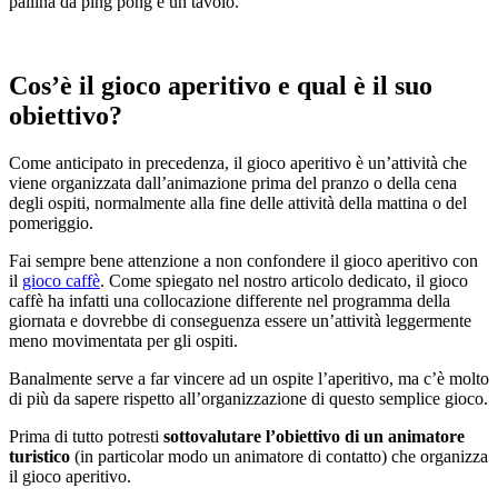
pallina da ping pong e un tavolo.
Cos’è il gioco aperitivo e qual è il suo
obiettivo?
Come anticipato in precedenza, il gioco aperitivo è un’attività che
viene organizzata dall’animazione prima del pranzo o della cena
degli ospiti, normalmente alla fine delle attività della mattina o del
pomeriggio.
Fai sempre bene attenzione a non confondere il gioco aperitivo con
il
gioco caffè
. Come spiegato nel nostro articolo dedicato, il gioco
caffè ha infatti una collocazione differente nel programma della
giornata e dovrebbe di conseguenza essere un’attività leggermente
meno movimentata per gli ospiti.
Banalmente serve a far vincere ad un ospite l’aperitivo, ma c’è molto
di più da sapere rispetto all’organizzazione di questo semplice gioco.
Prima di tutto potresti
sottovalutare l’obiettivo di un animatore
turistico
(in particolar modo un animatore di contatto) che organizza
il gioco aperitivo.